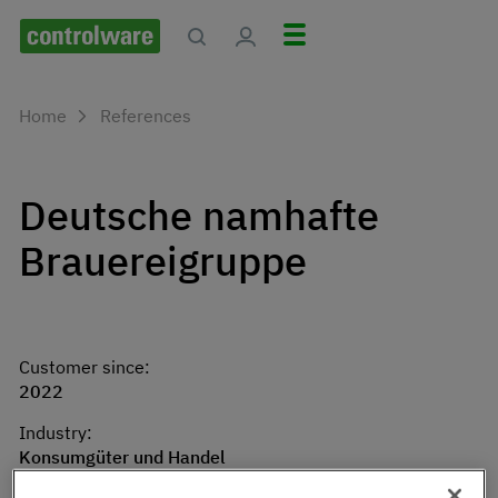
Home
References
Deutsche namhafte
Brauereigruppe
Customer since:
2022
Industry:
Konsumgüter und Handel